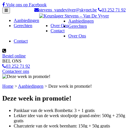
Skip
Volg ons op Facebook
to
stevens_vandevijver@skynet.be
03 252 71 92
content
Aanbiedingen
Aanbiedingen
Gerechten
Over Ons
Gerechten
Contact
Over Ons
Contact
Bestel online
BEL ONS
03 252 71 92
Contacteer ons
Home
>
Aanbiedingen
>
Deze week in promotie!
Deze week in promotie!
Panklaar van de week Bombetta: 3 + 1 gratis
Lekker idee van de week stoofpotje grand-mère: 500g + 250g
gratis
Charcuterie van de week beenham: 150g + 50g gratis