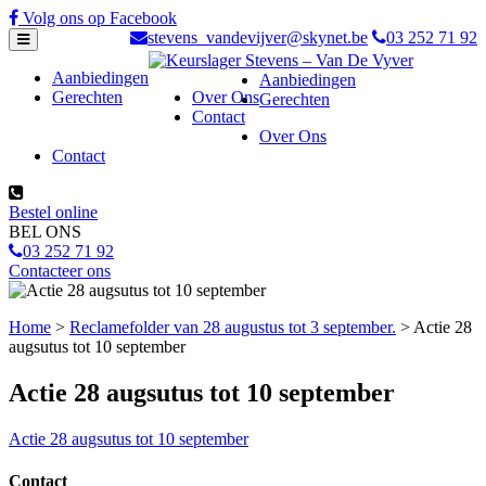
Skip
Volg ons op Facebook
to
stevens_vandevijver@skynet.be
03 252 71 92
content
Aanbiedingen
Aanbiedingen
Gerechten
Over Ons
Gerechten
Contact
Over Ons
Contact
Bestel online
BEL ONS
03 252 71 92
Contacteer ons
Home
>
Reclamefolder van 28 augustus tot 3 september.
>
Actie 28
augsutus tot 10 september
Actie 28 augsutus tot 10 september
Actie 28 augsutus tot 10 september
Contact